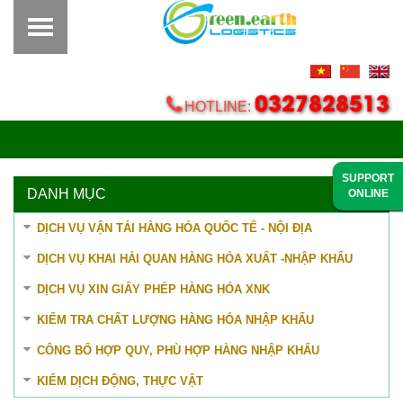
Tuyển dụng |
Liên hệ
0327828513
HOTLINE:
SUPPORT
DANH MỤC
ONLINE
DỊCH VỤ VẬN TẢI HÀNG HÓA QUỐC TẾ - NỘI ĐỊA
DỊCH VỤ KHAI HẢI QUAN HÀNG HÓA XUẤT -NHẬP KHẨU
DỊCH VỤ XIN GIẤY PHÉP HÀNG HÓA XNK
KIỂM TRA CHẤT LƯỢNG HÀNG HÓA NHẬP KHẨU
CÔNG BỐ HỢP QUY, PHÙ HỢP HÀNG NHẬP KHẨU
KIỂM DỊCH ĐỘNG, THỰC VẬT