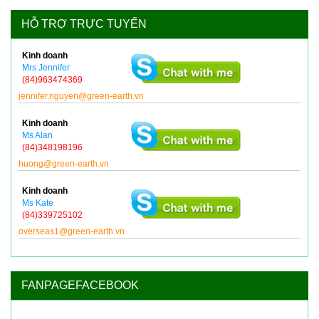
HỖ TRỢ TRỰC TUYẾN
Kinh doanh
Mrs Jennifer
(84)963474369
jennifer.nguyen@green-earth.vn
Kinh doanh
Ms Alan
(84)348198196
huong@green-earth.vn
Kinh doanh
Ms Kate
(84)339725102
overseas1@green-earth.vn
FANPAGEFACEBOOK