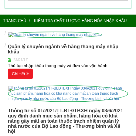
TRANG CHỦ
KIỂM TRA CHẤT LƯỢNG HÀNG HÓA NHẬP KHẨU
KIỂM TRA CHẤT LƯỢNG VÀ KIỂM ĐỊNH AN TOÀN THANG MÁY
KIỂM TRA CHẤT LƯỢNG HÀNG HÓA NHẬP KHẨU
Quản lý chuyên ngành về hàng thang máy nhập
khẩu
13/01/17
Thủ tục nhập khẩu thang máy và đưa vào vận hành
Chi tiết
Thông tư số 01/2021/TT-BLĐTBXH ngày 03/6/2021
quy định danh mục sản phẩm, hàng hóa có khả
năng gây mất an toàn thuộc trách nhiệm quản lý
nhà nước của Bộ Lao động - Thương binh và Xã
hội