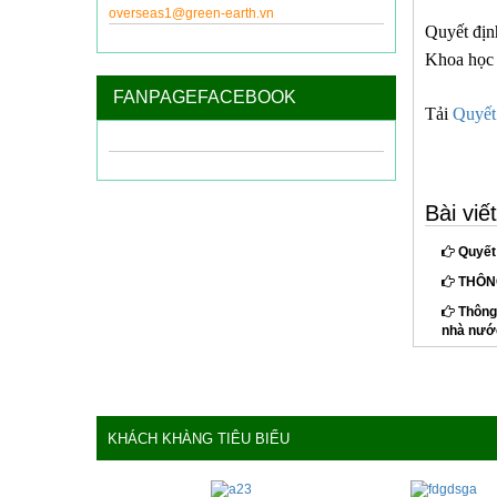
overseas1@green-earth.vn
Quyết địn
Khoa học 
FANPAGEFACEBOOK
Tải
Quyết
Bài vi
Quyết 
THÔNG
Thông 
nhà nước
KHÁCH KHÀNG TIÊU BIỂU