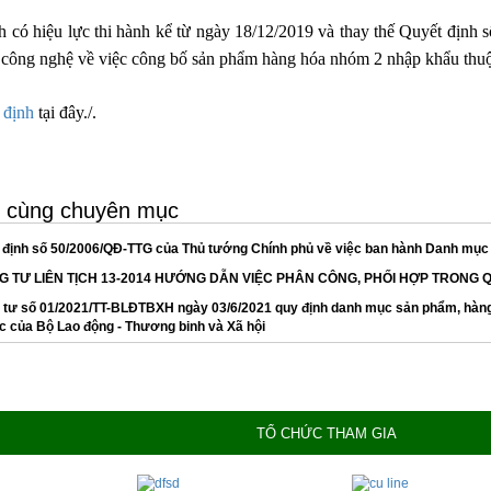
h có hiệu lực thi hành kể từ ngày 18/12/2019 và thay thế Quyết đ
công nghệ về việc công bố sản phẩm hàng hóa nhóm 2 nhập khẩu thuộ
 định
tại đây./.
ết cùng chuyên mục
định số 50/2006/QĐ-TTG của Thủ tướng Chính phủ về việc ban hành Danh mục s
 TƯ LIÊN TỊCH 13-2014 HƯỚNG DẪN VIỆC PHÂN CÔNG, PHỐI HỢP TRONG
tư số 01/2021/TT-BLĐTBXH ngày 03/6/2021 quy định danh mục sản phẩm, hàng 
 của Bộ Lao động - Thương binh và Xã hội
TỔ CHỨC THAM GIA