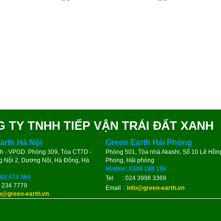
 TY TNHH TIẾP VẬN TRÁI ĐẤT XANH
arth Hà Nội
Green Earth Hải Phòng
nh - VPGD: Phòng 309, Tòa CT7D -
Phòng 501, Tòa nhà Akashi, Số 10 Lê Hồn
 Nội 2, Dương Nội, Hà Đông, Hà
Phong, Hải phòng
Hotline: 0348 198 196
963 474 369
Tel : 024 3998 3369
 234 7779
Email :
info@green-earth.vn
fo@green-earth.vn