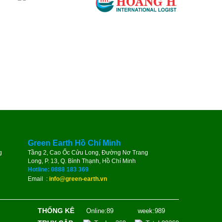
Green Earth Hồ Chí Minh
g
Tầng 2, Cao Ốc Cửu Long, Đường Nơ Trang
Long, P. 13, Q. Bình Thạnh, Hồ Chí Minh
Hotline: 0888 183 369
Email :
info@green-earth.vn
THỐNG KÊ
Online:89
week:989