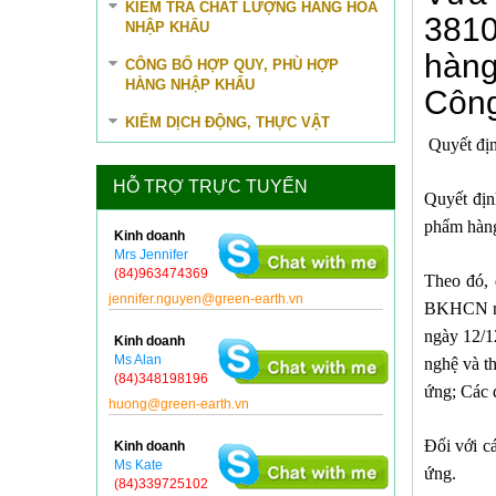
KIỂM TRA CHẤT LƯỢNG HÀNG HÓA
3810
NHẬP KHẨU
hàng
CÔNG BỐ HỢP QUY, PHÙ HỢP
HÀNG NHẬP KHẨU
Công
KIỂM DỊCH ĐỘNG, THỰC VẬT
Quyết địn
HỖ TRỢ TRỰC TUYẾN
Quyết địn
phẩm hàng
Kinh doanh
Mrs Jennifer
(84)963474369
Theo đó, 
jennifer.nguyen@green-earth.vn
BKHCN ng
ngày 12/1
Kinh doanh
Ms Alan
nghệ và t
(84)348198196
ứng; Các
huong@green-earth.vn
Đối với c
Kinh doanh
Ms Kate
ứng.
(84)339725102