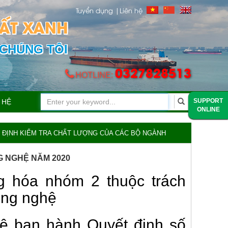
Tuyển dụng |
Liên hệ
ĐẤT XANH
CHÚNG TÔI
0327828513
HOTLINE:
SUPPORT
 HỆ
ONLINE
 ĐỊNH KIỂM TRA CHẤT LƯỢNG CỦA CÁC BỘ NGÀNH
G NGHỆ NĂM 2020
g hóa nhóm 2 thuộc trách
ông nghệ
ệ ban hành Quyết định số