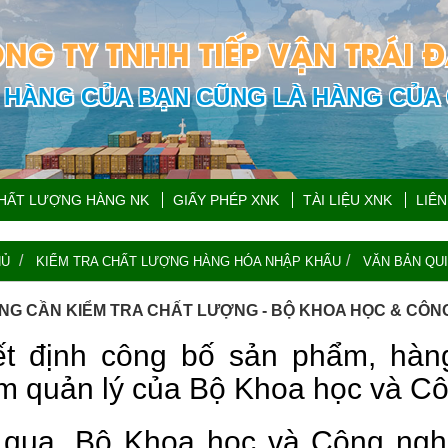
NG TY TNHH TIẾP VẬN TRÁI 
HÀNG CỦA BẠN CŨNG LÀ HÀNG CỦA 
CHẤT LƯỢNG HÀNG NK
GIẤY PHÉP XNK
TÀI LIỆU XNK
LIÊN
HỦ
KIỂM TRA CHẤT LƯỢNG HÀNG HÓA NHẬP KHẨU
VĂN BẢN QUI
NG CẦN KIỂM TRA CHẤT LƯỢNG - BỘ KHOA HỌC & CÔN
t định công bố sản phẩm, hàn
m quản lý của Bộ Khoa học và C
qua, Bộ Khoa học và Công ngh