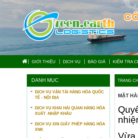
CÔ
GIỚI THIỆU
DỊCH VỤ
BÁO GIÁ
KIỂM TRA 
DANH MỤC
TRANG C
DỊCH VỤ VẬN TẢI HÀNG HÓA QUỐC
MẶT HÀ
TẾ - NỘI ĐỊA
Quyế
DỊCH VỤ KHAI HẢI QUAN HÀNG HÓA
XUẤT -NHẬP KHẨU
nhiệ
DỊCH VỤ XIN GIẤY PHÉP HÀNG HÓA
XNK
Vừa 