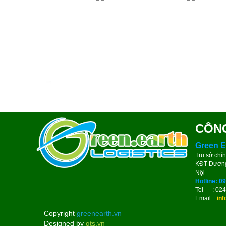
CÔNG
Green E
Trụ sở chí
KĐT Dương
Nội
Hotline: 0
Tel : 024
Email :
in
Copyright
greenearth.vn
Designed by
qts.vn